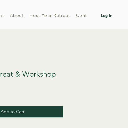
sit
About
Host Your Retreat
Contact
Log In
reat & Workshop
Add to Cart