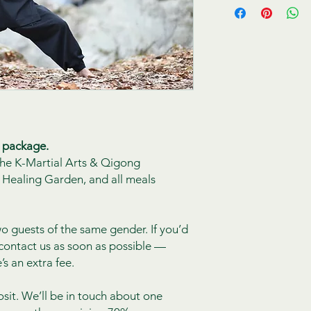
t package.
 the K-Martial Arts & Qigong
Healing Garden, and all meals
 guests of the same gender. If you’d
 contact us as soon as possible —
’s an extra fee.
it. We’ll be in touch about one